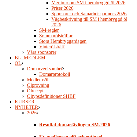
Mer info om SM i hembryggd öl 2026
Priser 2026
Sponsorer och Samarbetspartners 2026
Vägbeskrivning till SM i hembryggd öl
2026
SM-regler
Sommarölsträffar
Stora Hembryggardagen
Vinterölsträff
Våra sponsorer
BLI MEDLEM
ÖL
Domarverksamhet
Domarprotokoll
Medlemsöl
Ölprovning
Ölrecept
Öltypsdefinitioner SHBF
KURSER
NYHETER
2026
Resultat domartävlingen SM-2026
Ny medlemsavgift och rutiner!