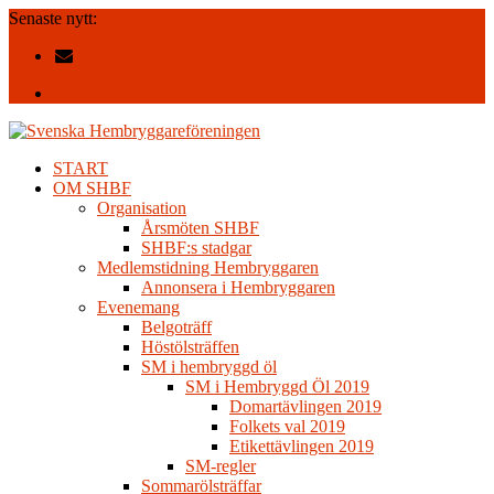
Senaste nytt:
Resultat domartävlingen SM-2026
info@shbf.se
Facebook
START
OM SHBF
Organisation
Årsmöten SHBF
SHBF:s stadgar
Medlemstidning Hembryggaren
Annonsera i Hembryggaren
Evenemang
Belgoträff
Höstölsträffen
SM i hembryggd öl
SM i Hembryggd Öl 2019
Domartävlingen 2019
Folkets val 2019
Etikettävlingen 2019
SM-regler
Sommarölsträffar