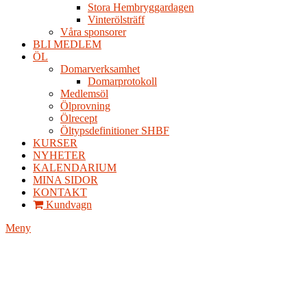
Stora Hembryggardagen
Vinterölsträff
Våra sponsorer
BLI MEDLEM
ÖL
Domarverksamhet
Domarprotokoll
Medlemsöl
Ölprovning
Ölrecept
Öltypsdefinitioner SHBF
KURSER
NYHETER
KALENDARIUM
MINA SIDOR
KONTAKT
Kundvagn
Meny