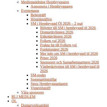
Medlemstidning Hembryggaren
Annonsera i Hembryggaren
Evenemang
Belgoträff
Höstölsträffen
SM i Hembryggd Öl 2026 – 2 maj
Biljetter till SM i hembryggd öl 2026
Domartävlingen 2026
Etikettävlingen 2026
Folkets val 2026
Frakta fat till Folkets val
Funktionärer 2026
Mer info om SM i hembryggd öl 2026
Priser 2026
Sponsorer och Samarbetspartners 2026
Vägbeskrivning till SM i hembryggd öl
2026
SM-regler
Sommarölsträffar
Stora Hembryggardagen
Vinterölsträff
Våra sponsorer
BLI MEDLEM
ÖL
Domarverksamhet