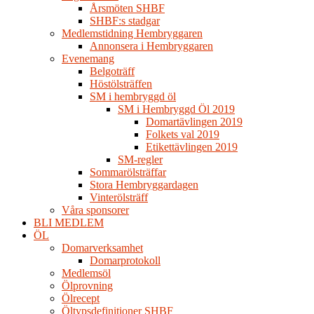
Årsmöten SHBF
SHBF:s stadgar
Medlemstidning Hembryggaren
Annonsera i Hembryggaren
Evenemang
Belgoträff
Höstölsträffen
SM i hembryggd öl
SM i Hembryggd Öl 2019
Domartävlingen 2019
Folkets val 2019
Etikettävlingen 2019
SM-regler
Sommarölsträffar
Stora Hembryggardagen
Vinterölsträff
Våra sponsorer
BLI MEDLEM
ÖL
Domarverksamhet
Domarprotokoll
Medlemsöl
Ölprovning
Ölrecept
Öltypsdefinitioner SHBF