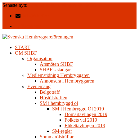
Senaste nytt:
Resultat domartävlingen SM-2026
info@shbf.se
Facebook
START
OM SHBF
Organisation
Årsmöten SHBF
SHBF:s stadgar
Medlemstidning Hembryggaren
Annonsera i Hembryggaren
Evenemang
Belgoträff
Höstölsträffen
SM i hembryggd öl
SM i Hembryggd Öl 2019
Domartävlingen 2019
Folkets val 2019
Etikettävlingen 2019
SM-regler
Sommarölsträffar