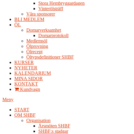
Stora Hembryggardagen
Vinterölsträff
Våra sponsorer
BLI MEDLEM
ÖL
Domarverksamhet
Domarprotokoll
Medlemsöl
Ölprovning
Ölrecept
Öltypsdefinitioner SHBF
KURSER
NYHETER
KALENDARIUM
MINA SIDOR
KONTAKT
Kundvagn
Meny
START
OM SHBF
Organisation
Årsmöten SHBF
SHBF:s stadgar