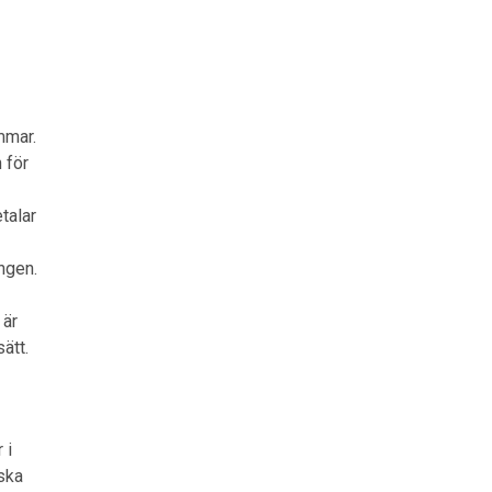
mmar.
 för
talar
ingen.
 är
ätt.
 i
ska