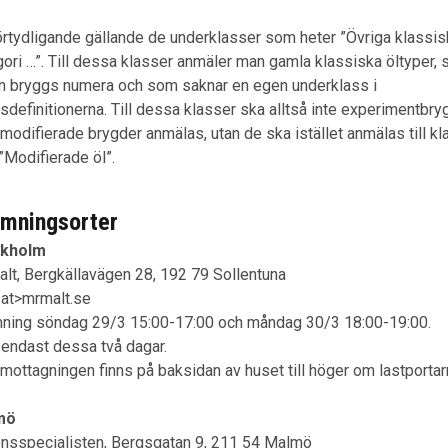
förtydligande gällande de underklasser som heter ”Övriga klassis
gori …”. Till dessa klasser anmäler man gamla klassiska öltyper,
an bryggs numera och som saknar en egen underklass i
sdefinitionerna. Till dessa klasser ska alltså inte experimentbry
 modifierade brygder anmälas, utan de ska istället anmälas till kl
”Modifierade öl”.
ämningsorter
ckholm
alt, Bergkällavägen 28, 192 79 Sollentuna
<at>mrmalt.se
mning söndag 29/3 15:00-17:00 och måndag 30/3 18:00-19:00.
endast dessa två dagar.
mottagningen finns på baksidan av huset till höger om lastportar
mö
nsspecialisten, Bergsgatan 9, 211 54 Malmö