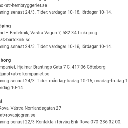
o<at>hembryggeriet.se
mning senast 24/3. Tider: vardagar 10-18, lördagar 10-14.
öping
and – Barteknik, Västra Vägen 7, 582 34 Linköping
<at>barteknik.se
mning senast 24/3. Tider: vardagar 10-18, lördagar 10-14.
eborg
mpaniet, Hjalmar Brantings Gata 7 C, 417 06 Göteborg
tjanst<at>olkompaniet.se
mning senast 24/3. Tider: måndag-tisdag 10-16, onsdag-fredag 1
lördag 10-14.
å
 Rova, Västra Norrlandsgatan 27
<at>rovasjogren.se
mning senast 22/3 Kontakta i förväg Erik Rova 070-236 32 00.