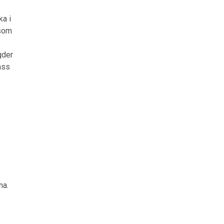
ka i
 som
gder
ass
na.