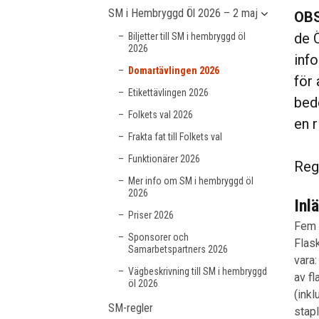
SM i Hembryggd Öl 2026 – 2 maj
OBS
de 
Biljetter till SM i hembryggd öl
2026
inf
Domartävlingen 2026
för 
Etikettävlingen 2026
bed
Folkets val 2026
en r
Frakta fat till Folkets val
Funktionärer 2026
Reg
Mer info om SM i hembryggd öl
2026
Inl
Priser 2026
Fem 
Sponsorer och
Flas
Samarbetspartners 2026
vara
Vägbeskrivning till SM i hembryggd
av fl
öl 2026
(inkl
SM-regler
stapl