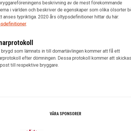
ryggareföreningens beskrivning av de mest förekommande
perna i världen och beskriver de egenskaper som olika ölsorter b
tt anses typriktiga. 2020 års öltypsdefinitioner hittar du här:
sdefinitioner
.
arprotokoll
e brygd som lämnats in till domartävlingen kommer att få ett
rprotokoll efter dömningen. Dessa protokoll kommer att skicka
post till respektive bryggare.
VÅRA SPONSORER