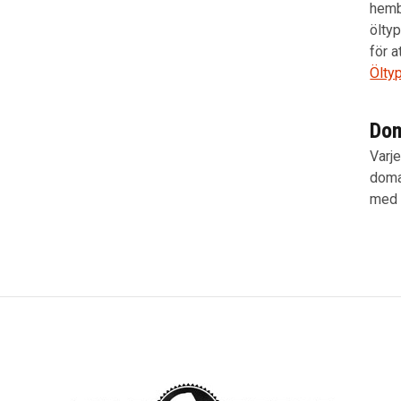
hemb
ölty
för a
Öltyp
Dom
Varj
doma
med 