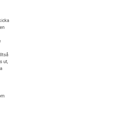
kicka
 en
e
lltså
 ut,
ta
som