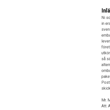
Inl
Ni s
in er
sven
emba
lever
föret
utkö
så sä
alter
ombu
paket
Post
skick
Mr. 
Att: 