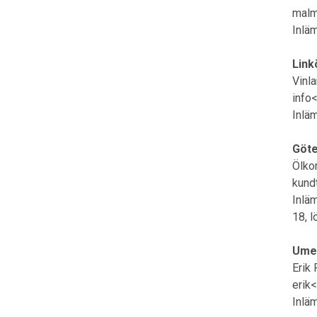
malm
Inlä
Link
Vinl
info
Inlä
Göt
Ölko
kund
Inlä
18, 
Ume
Erik
erik
Inlä