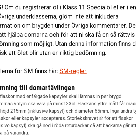
!
Om du registrerar öl i Klass 11 Specialöl eller i e
Övriga underklasserna, glöm inte att inkludera
ormation om brygden under Övriga kommentarer. De
att hjälpa domarna och för att ni ska få en så rättvis
ömning som möjligt. Utan denna information finns d
isk att ölet blir utan en riktig bedömning.
lerna för SM finns här:
SM-regler
ämning till domartävlingen
flaskor med enfärgade kapsyler skall lämnas in per brygd.
kornas volym ska vara på minst 33cl. Flaskans yttre mått får max
: höjd 215mm (inklusive kapsyl) och diameter 65mm. Inga andra t
askor eller kapsyler accepteras. Storlekskravet är för att flaskor
usive kapsyl) ska gå ned i röda returbackar så att backarna går at
a på varandra.