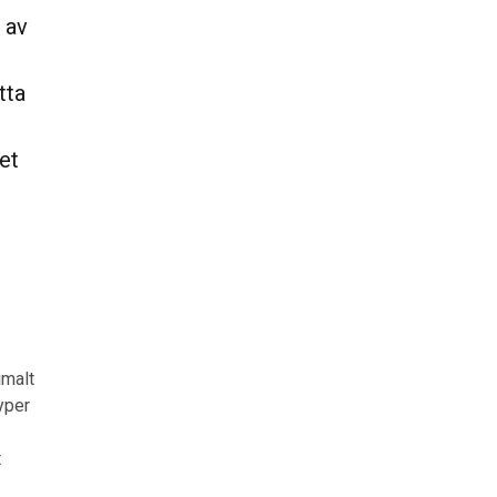
n av
tta
et
imalt
yper
t