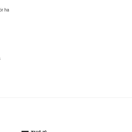
ör ha
s