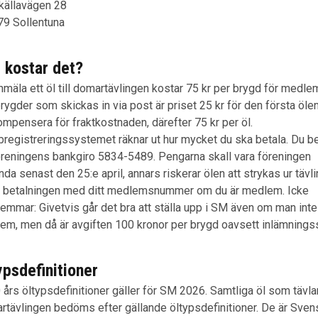
källavägen 28
79 Sollentuna
 kostar det?
nmäla ett öl till domartävlingen kostar 75 kr per brygd för medle
rygder som skickas in via post är priset 25 kr för den första ölen
ompensera för fraktkostnaden, därefter 75 kr per öl.
registreringssystemet räknar ut hur mycket du ska betala. Du be
 föreningens bankgiro 5834-5489. Pengarna skall vara föreningen
anda senast den 25:e april, annars riskerar ölen att strykas ur tävl
 betalningen med ditt medlemsnummer om du är medlem. Icke
emmar: Givetvis går det bra att ställa upp i SM även om man inte
em, men då är avgiften 100 kronor per brygd oavsett inlämningss
ypsdefinitioner
års öltypsdefinitioner gäller för SM 2026. Samtliga öl som tävlar
rtävlingen bedöms efter gällande öltypsdefinitioner. De är Sven