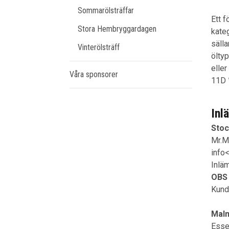
Sommarölsträffar
Ett 
Stora Hembryggardagen
kate
säll
Vinterölsträff
öltyp
eller
Våra sponsorer
11D 
Inl
Sto
Mr.M
info
Inlä
OBS
Kund
Mal
Esse