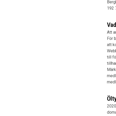
Berg
192 
Vad
Att a
För b
att k
Webb
till
tillh
Märk
medl
medl
Ölt
2020 
doma