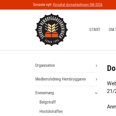
Senaste nytt:
Resultat domartävlingen SM-2026
START
OM 
Organisation
Do
Medlemstidning Hembryggaren
Web
21/
Evenemang
Belgoträff
Anm
Höstölsträffen