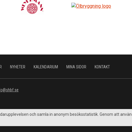
R
NYHETER
KALENDARIUM
MINA SIDOR
KONTAKT
fo@shbf.se
vändarupplevelsen och samla in anonym besöksstatistik. Genom att anv