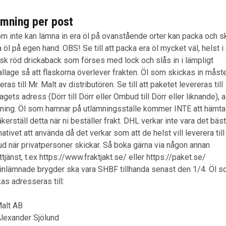
ämning per post
om inte kan lämna in era öl på ovanstående orter kan packa och s
a öl på egen hand. OBS! Se till att packa era öl mycket väl, helst i
sk röd drickaback som förses med lock och slås in i lämpligt
llage så att flaskorna överlever frakten. Öl som skickas in måst
eras till Mr. Malt av distributören. Se till att paketet levereras till
agets adress (Dörr till Dörr eller Ombud till Dörr eller liknande), a
rning. Öl som hamnar på utlämningsställe kommer INTE att hämtas
kerställ detta när ni beställer frakt. DHL verkar inte vara det bäs
nativet att använda då det verkar som att de helst vill leverera till
d när privatpersoner skickar. Så boka gärna via någon annan
tjänst, t.ex https://www.fraktjakt.se/ eller https://paket.se/
inlämnade brygder ska vara SHBF tillhanda senast den 1/4. Öl 
as adresseras till:
Malt AB
Alexander Sjölund