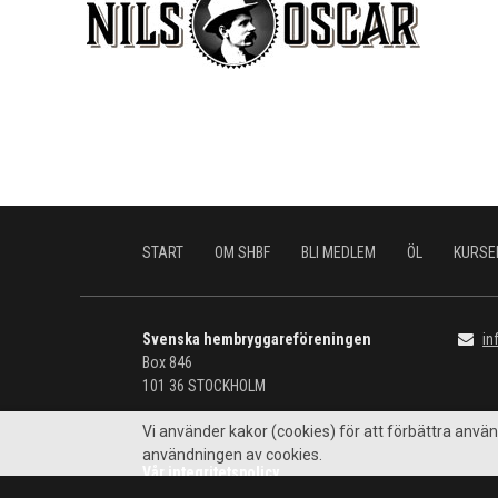
START
OM SHBF
BLI MEDLEM
ÖL
KURSE
Svenska hembryggareföreningen
in
Box 846
101 36
STOCKHOLM
Vi använder kakor (cookies) för att förbättra an
användningen av cookies.
Vår integritetspolicy