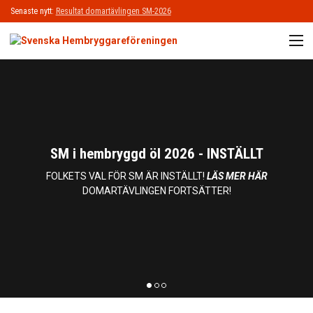
Senaste nytt:
Resultat domartävlingen SM-2026
M
START
OM SHBF
BLI MEDLEM
SM i hembryggd öl 2026 - INSTÄLLT
ÖL
FOLKETS VAL FÖR SM ÄR INSTÄLLT!
LÄS MER HÄR
DOMARTÄVLINGEN FORTSÄTTER!
KURSER
NYHETER
KALENDARIUM
1
2
3
MINA SIDOR