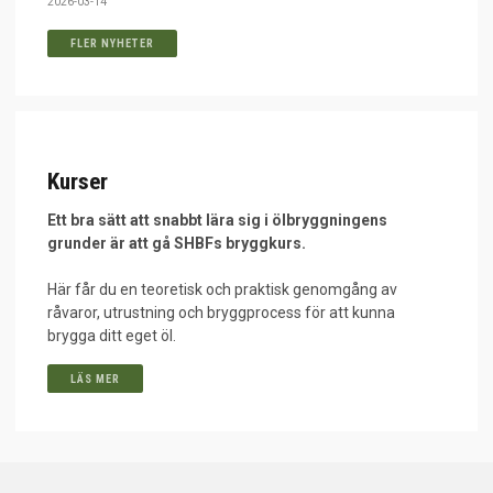
2026-03-14
FLER NYHETER
Kurser
Ett bra sätt att snabbt lära sig i ölbryggningens
grunder är att gå SHBFs bryggkurs.
Här får du en teoretisk och praktisk genomgång av
råvaror, utrustning och bryggprocess för att kunna
brygga ditt eget öl.
LÄS MER