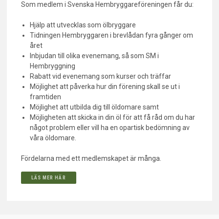
Som medlem i Svenska Hembryggareföreningen får du:
Hjälp att utvecklas som ölbryggare
Tidningen Hembryggaren i brevlådan fyra gånger om
året
Inbjudan till olika evenemang, så som SM i
Hembryggning
Rabatt vid evenemang som kurser och träffar
Möjlighet att påverka hur din förening skall se ut i
framtiden
Möjlighet att utbilda dig till öldomare samt
Möjligheten att skicka in din öl för att få råd om du har
något problem eller vill ha en opartisk bedömning av
våra öldomare.
Fördelarna med ett medlemskapet är många.
LÄS MER HÄR