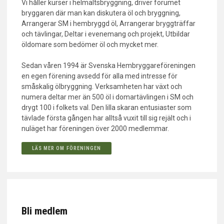
Vi håller kurser i helmaltsbryggning, driver forumet
bryggaren där man kan diskutera öl och bryggning,
Arrangerar SM i hembryggd öl, Arrangerar bryggträffar
och tävlingar, Deltar i evenemang och projekt, Utbildar
öldomare som bedömer öl och mycket mer.
Sedan våren 1994 är Svenska Hembryggareföreningen
en egen förening avsedd för alla med intresse för
småskalig ölbryggning. Verksamheten har växt och
numera deltar mer än 500 öl i domartävlingen i SM och
drygt 100 i folkets val. Den lilla skaran entusiaster som
tävlade första gången har alltså vuxit till sig rejält och i
nuläget har föreningen över 2000 medlemmar.
LÄS MER OM FÖRENINGEN
Bli medlem