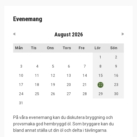
Evenemang
August 2026
Sön
Mån
Tis
Ons
Tors
Fre
Lör
Sön
Mån
3
1
2
10
3
4
5
6
7
8
9
5
17
10
11
12
13
14
15
16
12
24
17
18
19
20
21
22
23
19
31
24
25
26
27
28
29
30
26
31
På våra evenemang kan du diskutera bryggning och
provsmaka god hembryggd öl. Som bryggare kan du
bland annat ställa ut din öl och delta i tävlingarna.