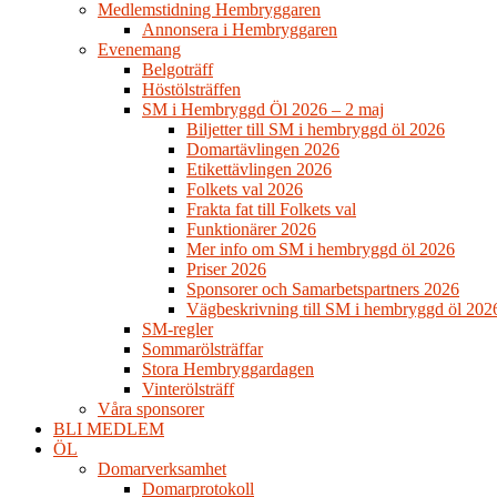
Medlemstidning Hembryggaren
Annonsera i Hembryggaren
Evenemang
Belgoträff
Höstölsträffen
SM i Hembryggd Öl 2026 – 2 maj
Biljetter till SM i hembryggd öl 2026
Domartävlingen 2026
Etikettävlingen 2026
Folkets val 2026
Frakta fat till Folkets val
Funktionärer 2026
Mer info om SM i hembryggd öl 2026
Priser 2026
Sponsorer och Samarbetspartners 2026
Vägbeskrivning till SM i hembryggd öl 202
SM-regler
Sommarölsträffar
Stora Hembryggardagen
Vinterölsträff
Våra sponsorer
BLI MEDLEM
ÖL
Domarverksamhet
Domarprotokoll