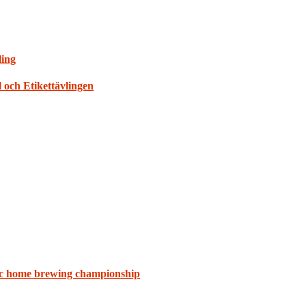
ling
 och Etikettävlingen
ic home brewing championship