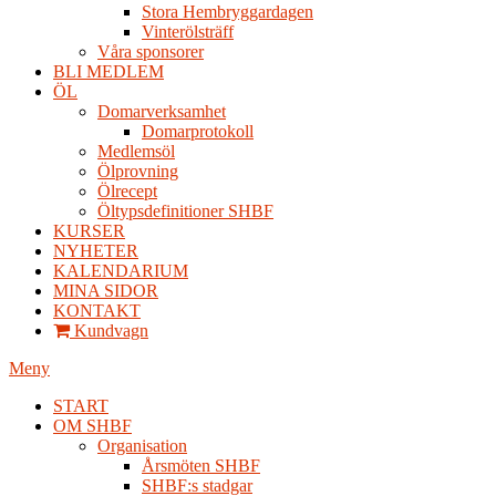
Stora Hembryggardagen
Vinterölsträff
Våra sponsorer
BLI MEDLEM
ÖL
Domarverksamhet
Domarprotokoll
Medlemsöl
Ölprovning
Ölrecept
Öltypsdefinitioner SHBF
KURSER
NYHETER
KALENDARIUM
MINA SIDOR
KONTAKT
Kundvagn
Meny
START
OM SHBF
Organisation
Årsmöten SHBF
SHBF:s stadgar