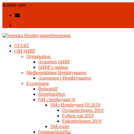
Senaste nytt:
Resultat domartävlingen SM-2026
info@shbf.se
Facebook
START
OM SHBF
Organisation
Årsmöten SHBF
SHBF:s stadgar
Medlemstidning Hembryggaren
Annonsera i Hembryggaren
Evenemang
Belgoträff
Höstölsträffen
SM i hembryggd öl
SM i Hembryggd Öl 2019
Domartävlingen 2019
Folkets val 2019
Etikettävlingen 2019
SM-regler
Sommarölsträffar