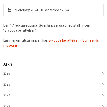
KALENDARIUM
17 February 2024
–
8 September 2024
MINA SIDOR
Den 17 februari öppnar Sörmlands museum utställningen
”Bryggda berättelser”.
KONTAKT
Läs mer om utställningen här:
Bryggda berättelser – Sörmlands
museum
Arkiv
2026
2025
2024
2023