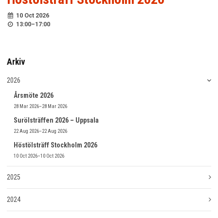
10 Oct 2026
KALENDARIUM
13:00
–
17:00
MINA SIDOR
Arkiv
KONTAKT
2026
Årsmöte 2026
28 Mar 2026–28 Mar 2026
Surölsträffen 2026 – Uppsala
22 Aug 2026–22 Aug 2026
Höstölsträff Stockholm 2026
10 Oct 2026–10 Oct 2026
2025
2024