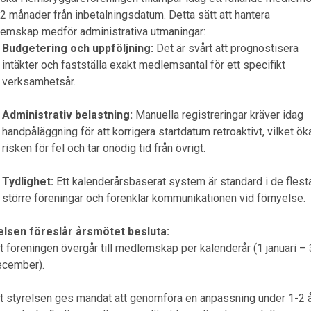
2 månader från inbetalningsdatum. Detta sätt att hantera
emskap medför administrativa utmaningar:
Budgetering och uppföljning:
Det är svårt att prognostisera
intäkter och fastställa exakt medlemsantal för ett specifikt
verksamhetsår.
Administrativ belastning:
Manuella registreringar kräver idag
handpåläggning för att korrigera startdatum retroaktivt, vilket ök
risken för fel och tar onödig tid från övrigt.
Tydlighet:
Ett kalenderårsbaserat system är standard i de flest
större föreningar och förenklar kommunikationen vid förnyelse.
elsen föreslår årsmötet besluta:
t föreningen övergår till medlemskap per kalenderår (1 januari –
ecember).
t styrelsen ges mandat att genomföra en anpassning under 1-2 å