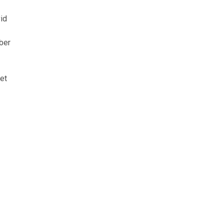
vid
ber
et