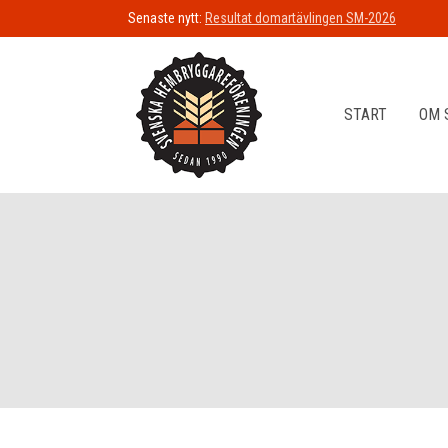
Senaste nytt:
Resultat domartävlingen SM-2026
START
OM 