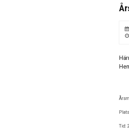
År
Här
Hem
Årsmö
Plat
Tid: 