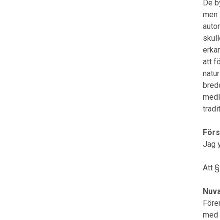
De b
men l
auto
skull
erkä
att f
natu
bred
medl
tradi
Försl
Jag y
Att §
Nuva
Före
med t