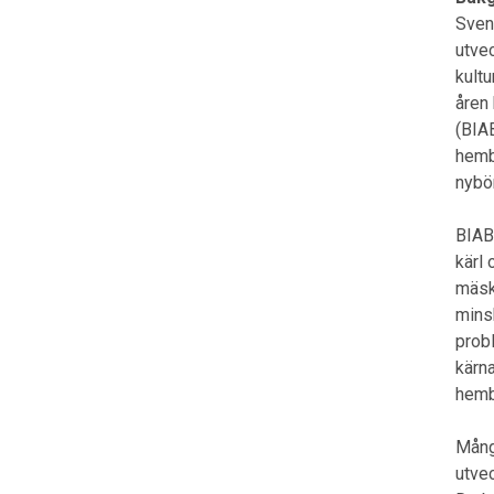
Sven
utve
kult
åren
(BIA
hemb
nybö
BIAB
kärl 
mäsk
mins
probl
kärna
hemb
Mång
utve