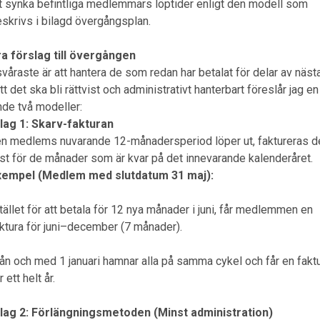
t synka befintliga medlemmars löptider enligt den modell som
skrivs i bilagd övergångsplan.
a förslag till övergången
våraste är att hantera de som redan har betalat för delar av nästa
tt det ska bli rättvist och administrativt hanterbart föreslår jag en
nde två modeller:
lag 1: Skarv-fakturan
en medlems nuvarande 12-månadersperiod löper ut, faktureras d
st för de månader som är kvar på det innevarande kalenderåret.
xempel (Medlem med slutdatum 31 maj):
tället för att betala för 12 nya månader i juni, får medlemmen en
ktura för juni–december (7 månader).
ån och med 1 januari hamnar alla på samma cykel och får en fakt
r ett helt år.
lag 2: Förlängningsmetoden (Minst administration)