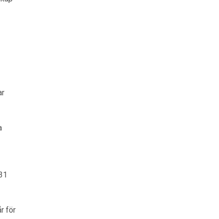
ar
a
 31
r för