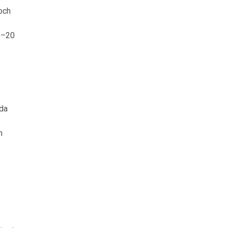
och
15–20
nda
h
.