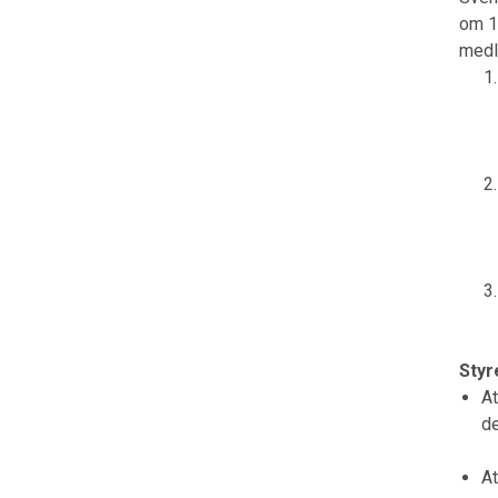
om 1
medl
Styr
At
d
At