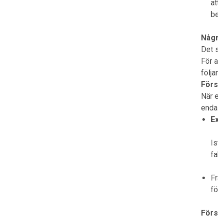
at
be
Någr
Det s
För a
följa
Förs
När 
enda
E
Is
fa
Fr
fö
Förs