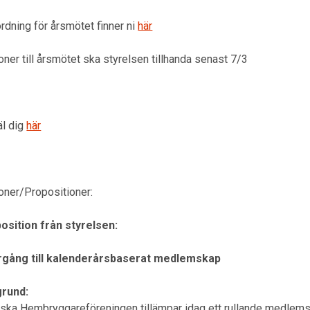
rdning för årsmötet finner ni
här
ner till årsmötet ska styrelsen tillhanda senast 7/3
l dig
här
oner/Propositioner:
osition från styrelsen:
gång till kalenderårsbaserat medlemskap
rund:
ska Hembryggareföreningen tillämpar idag ett rullande medlem