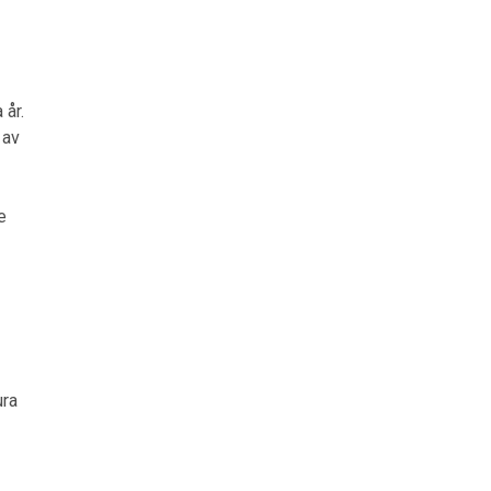
 år.
 av
e
ura