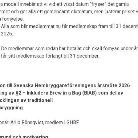
 modell innebär att vi vid ett visst datum “fryser” det gamla
emet och ger alla ett gemensamt slutdatum, men justerar priset 
a förnyelse.
Alla som blir medlemmar nu får medlemskap fram till 31 decem
2026
.
De medlemmar som redan har betalat och skall förnyas under år
får sitt medlemskap förlängt till 31 december.
ion
till Svenska Hembryggareföreningens årsmöte 2026
ing av §2 – Inkludera Brew in a Bag (BIAB) som del av
cklingen av traditionell
bryggning
on
är: Arild Rönnqvist, medlem i SHBF.
rund och motivering