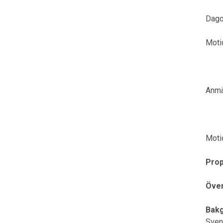
Dago
Motio
Anmä
Moti
Prop
Över
Bakg
Sven