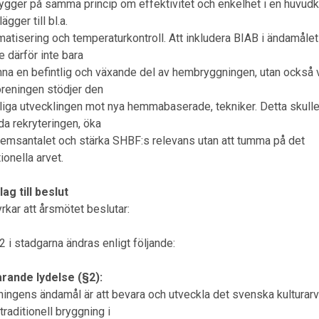
ygger på samma princip om effektivitet och enkelhet i en huvudki
ägger till bl.a.
matisering och temperaturkontroll. Att inkludera BIAB i ändamålet
e därför inte bara
nna en befintlig och växande del av hembryggningen, utan också 
öreningen stödjer den
rliga utvecklingen mot nya hemmabaserade, tekniker. Detta skull
da rekryteringen, öka
emsantalet och stärka SHBF:s relevans utan att tumma på det
tionella arvet.
ag till beslut
rkar att årsmötet beslutar:
2 i stadgarna ändras enligt följande:
rande lydelse (§2):
ningens ändamål är att bevara och utveckla det svenska kulturar
raditionell bryggning i