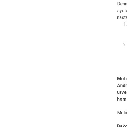
Denna
syst
näst
Mot
Ändr
utve
hem
Moti
Bakg