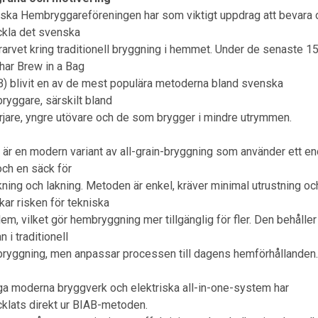
ska Hembryggareföreningen har som viktigt uppdrag att bevara 
ckla det svenska
urarvet kring traditionell bryggning i hemmet. Under de senaste 
 har Brew in a Bag
B) blivit en av de mest populära metoderna bland svenska
ryggare, särskilt bland
rjare, yngre utövare och de som brygger i mindre utrymmen.
 är en modern variant av all-grain-bryggning som använder ett e
och en säck för
ning och lakning. Metoden är enkel, kräver minimal utrustning oc
kar risken för tekniska
em, vilket gör hembryggning mer tillgänglig för fler. Den behåller
n i traditionell
ryggning, men anpassar processen till dagens hemförhållanden
a moderna bryggverk och elektriska all-in-one-system har
cklats direkt ur BIAB-metoden.