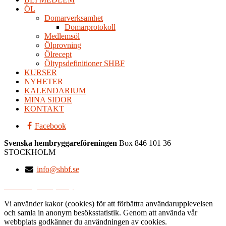
ÖL
Domarverksamhet
Domarprotokoll
Medlemsöl
Ölprovning
Ölrecept
Öltypsdefinitioner SHBF
KURSER
NYHETER
KALENDARIUM
MINA SIDOR
KONTAKT
Facebook
Svenska hembryggareföreningen
Box 846
101 36
STOCKHOLM
info@shbf.se
Vår integritetspolicy
Vi använder kakor (cookies) för att förbättra användarupplevelsen
och samla in anonym besöksstatistik. Genom att använda vår
webbplats godkänner du användningen av cookies.