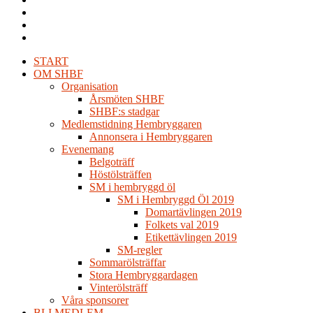
START
OM SHBF
Organisation
Årsmöten SHBF
SHBF:s stadgar
Medlemstidning Hembryggaren
Annonsera i Hembryggaren
Evenemang
Belgoträff
Höstölsträffen
SM i hembryggd öl
SM i Hembryggd Öl 2019
Domartävlingen 2019
Folkets val 2019
Etikettävlingen 2019
SM-regler
Sommarölsträffar
Stora Hembryggardagen
Vinterölsträff
Våra sponsorer
BLI MEDLEM