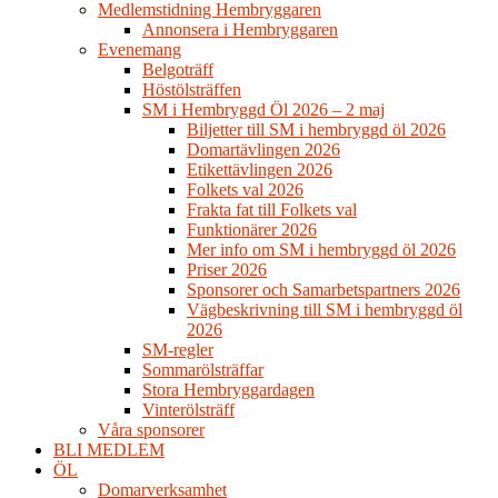
Medlemstidning Hembryggaren
Annonsera i Hembryggaren
Evenemang
Belgoträff
Höstölsträffen
SM i Hembryggd Öl 2026 – 2 maj
Biljetter till SM i hembryggd öl 2026
Domartävlingen 2026
Etikettävlingen 2026
Folkets val 2026
Frakta fat till Folkets val
Funktionärer 2026
Mer info om SM i hembryggd öl 2026
Priser 2026
Sponsorer och Samarbetspartners 2026
Vägbeskrivning till SM i hembryggd öl
2026
SM-regler
Sommarölsträffar
Stora Hembryggardagen
Vinterölsträff
Våra sponsorer
BLI MEDLEM
ÖL
Domarverksamhet