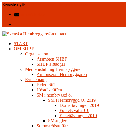
Senaste nytt:
Resultat domartävlingen SM-2026
info@shbf.se
Facebook
START
OM SHBF
Organisation
Årsmöten SHBF
SHBF:s stadgar
Medlemstidning Hembryggaren
Annonsera i Hembryggaren
Evenemang
Belgoträff
Höstölsträffen
SM i hembryggd öl
SM i Hembryggd Öl 2019
Domartävlingen 2019
Folkets val 2019
Etikettävlingen 2019
SM-regler
Sommarölsträffar