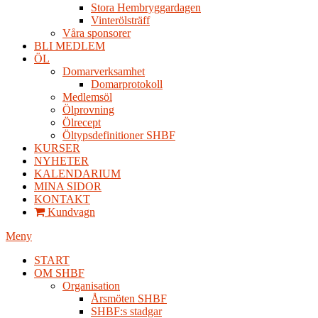
Stora Hembryggardagen
Vinterölsträff
Våra sponsorer
BLI MEDLEM
ÖL
Domarverksamhet
Domarprotokoll
Medlemsöl
Ölprovning
Ölrecept
Öltypsdefinitioner SHBF
KURSER
NYHETER
KALENDARIUM
MINA SIDOR
KONTAKT
Kundvagn
Meny
START
OM SHBF
Organisation
Årsmöten SHBF
SHBF:s stadgar