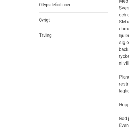
Med 
Öltypsdefinitioner
Sver
och 
Övrigt
SM un
doma
Tävling
hjule
sig o
backa
tyck
ni vi
Plane
restr
lagli
Hopp
God j
Even