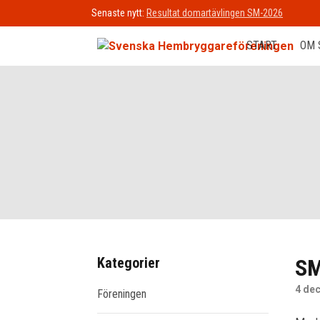
Senaste nytt:
Resultat domartävlingen SM-2026
START
OM 
Kategorier
SM
4 de
Föreningen