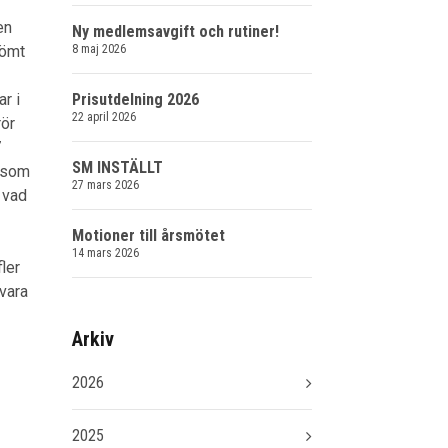
en
Ny medlemsavgift och rutiner!
dömt
8 maj 2026
r i
Prisutdelning 2026
22 april 2026
rör
7
SM INSTÄLLT
i som
27 mars 2026
 vad
Motioner till årsmötet
14 mars 2026
fler
 vara
Arkiv
2026
2025