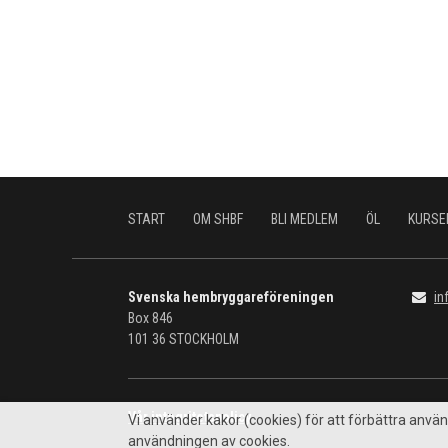
START
OM SHBF
BLI MEDLEM
ÖL
KURSE
Svenska hembryggareföreningen
in
Box 846
101 36
STOCKHOLM
Vår integritetspolicy
Vi använder kakor (cookies) för att förbättra an
användningen av cookies.