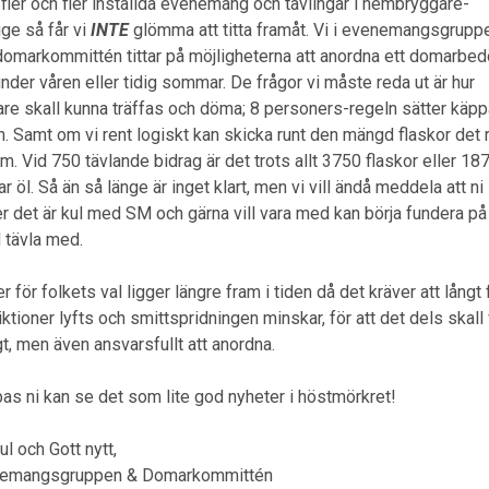
fler och fler inställda evenemang och tävlingar i hembryggare-
ige så får vi
INTE
glömma att titta framåt. Vi i evenemangsgrupp
domarkommittén tittar på möjligheterna att anordna ett domarbe
der våren eller tidig sommar. De frågor vi måste reda ut är hur
re skall kunna träffas och döma; 8 personers-regeln sätter käppa
n. Samt om vi rent logiskt kan skicka runt den mängd flaskor det 
m. Vid 750 tävlande bidrag är det trots allt 3750 flaskor eller 18
r öl. Så än så länge är inget klart, men vi vill ändå meddela att n
er det är kul med SM och gärna vill vara med kan börja fundera på
ll tävla med.
r för folkets val ligger längre fram i tiden då det kräver att långt 
iktioner lyfts och smittspridningen minskar, för att det dels skall
gt, men även ansvarsfullt att anordna.
as ni kan se det som lite god nyheter i höstmörkret!
ul och Gott nytt,
emangsgruppen & Domarkommittén