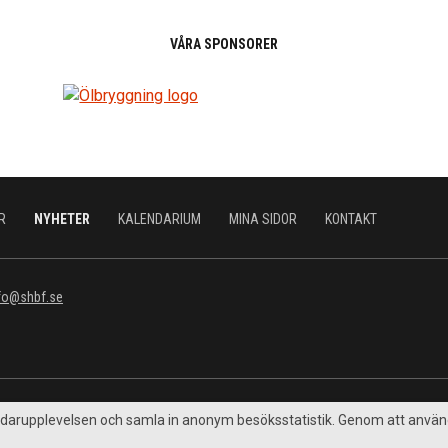
VÅRA SPONSORER
R
NYHETER
KALENDARIUM
MINA SIDOR
KONTAKT
fo@shbf.se
vändarupplevelsen och samla in anonym besöksstatistik. Genom att anv