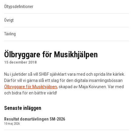
Öltypsdefinitioner
2026
Övrigt
2025
Tävling
2024
Ölbryggare för Musikhjälpen
2023
15 december 2018
2022
Nu i juletider så vill SHBF självklart vara med och sprida lite kärlek.
2021
Därför vill vi gärna slå ett slag för den digitala insamlingsbössan
Ölbryggare för Musikhjälpen
, skapad av Maja Koivunen. Var med
och bidra för en bättre värld!
2020
2019
Senaste inläggen
Resultat domartävlingen SM-2026
2018
10 maj 2026