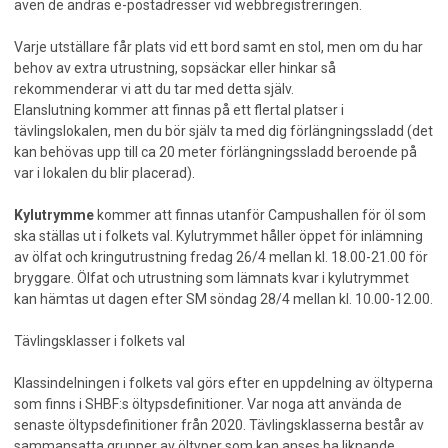
även de andras e-postadresser vid webbregistreringen.
Varje utställare får plats vid ett bord samt en stol, men om du har
behov av extra utrustning, sopsäckar eller hinkar så
rekommenderar vi att du tar med detta själv.
Elanslutning kommer att finnas på ett flertal platser i
tävlingslokalen, men du bör själv ta med dig förlängningssladd (det
kan behövas upp till ca 20 meter förlängningssladd beroende på
var i lokalen du blir placerad).
Kylutrymme
kommer att finnas utanför Campushallen för öl som
ska ställas ut i folkets val. Kylutrymmet håller öppet för inlämning
av ölfat och kringutrustning fredag 26/4 mellan kl. 18.00-21.00 för
bryggare. Ölfat och utrustning som lämnats kvar i kylutrymmet
kan hämtas ut dagen efter SM söndag 28/4 mellan kl. 10.00-12.00.
Tävlingsklasser i folkets val
Klassindelningen i folkets val görs efter en uppdelning av öltyperna
som finns i SHBF:s öltypsdefinitioner. Var noga att använda de
senaste öltypsdefinitioner från 2020. Tävlingsklasserna består av
sammansatta grupper av öltyper som kan anses ha liknande