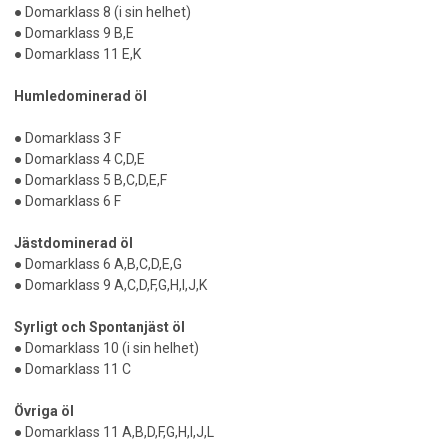
● Domarklass 8 (i sin helhet)
● Domarklass 9 B,E
● Domarklass 11 E,K
Humledominerad öl
● Domarklass 3 F
● Domarklass 4 C,D,E
● Domarklass 5 B,C,D,E,F
● Domarklass 6 F
Jästdominerad öl
● Domarklass 6 A,B,C,D,E,G
● Domarklass 9 A,C,D,F,G,H,I,J,K
Syrligt och Spontanjäst öl
● Domarklass 10 (i sin helhet)
● Domarklass 11 C
Övriga öl
● Domarklass 11 A,B,D,F,G,H,I,J,L