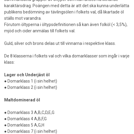
karaktärsdrag. Poängen med detta är att det ska kunna underlätta
publikens bedömning av tävlingsölen i folkets val, då likartade öl
ställs mot varandra.
Förutom öltyperna i öltypsdefinitionen så kan även folköl (< 3,5%),
mjöd och cider anmälas till folkets val.
Guld, silver och brons delas ut till vinnarna i respektive klass.
De 8 klasserna i folkets val och vilka domarklasser som ingår i varje
klass:
Lager och Underjäst öl
● Domarklass 1 (i sin helhet)
● Domarklass 2 (i sin helhet)
Maltdominerad öl
● Domarklass 3 A,B,C,D,E,G
● Domarklass 4 A,B,F,G
● Domarklass 5 A,G,H
● Domarklass 7 (i sin helhet)