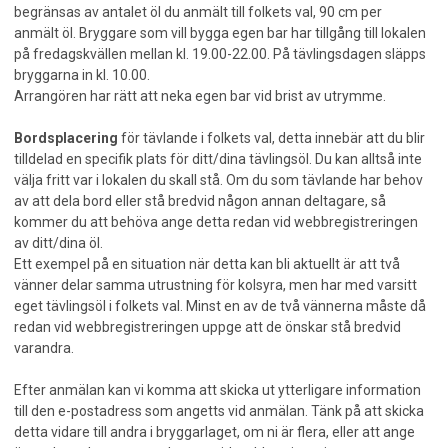
begränsas av antalet öl du anmält till folkets val, 90 cm per
anmält öl. Bryggare som vill bygga egen bar har tillgång till lokalen
på fredagskvällen mellan kl. 19.00-22.00. På tävlingsdagen släpps
bryggarna in kl. 10.00.
Arrangören har rätt att neka egen bar vid brist av utrymme.
Bordsplacering
för tävlande i folkets val, detta innebär att du blir
tilldelad en specifik plats för ditt/dina tävlingsöl. Du kan alltså inte
välja fritt var i lokalen du skall stå. Om du som tävlande har behov
av att dela bord eller stå bredvid någon annan deltagare, så
kommer du att behöva ange detta redan vid webbregistreringen
av ditt/dina öl.
Ett exempel på en situation när detta kan bli aktuellt är att två
vänner delar samma utrustning för kolsyra, men har med varsitt
eget tävlingsöl i folkets val. Minst en av de två vännerna måste då
redan vid webbregistreringen uppge att de önskar stå bredvid
varandra.
Efter anmälan kan vi komma att skicka ut ytterligare information
till den e-postadress som angetts vid anmälan. Tänk på att skicka
detta vidare till andra i bryggarlaget, om ni är flera, eller att ange