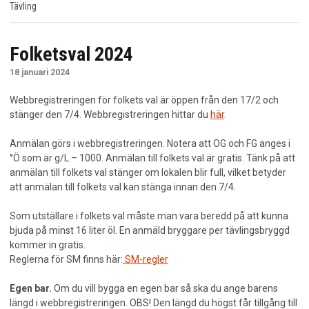
Tävling
2024
Folketsval 2024
2023
18 januari 2024
2022
Webbregistreringen för folkets val är öppen från den 17/2 och
2021
stänger den 7/4. Webbregistreringen hittar du
här
.
Anmälan görs i webbregistreringen. Notera att OG och FG anges i
2020
°Ö som är g/L – 1000. Anmälan till folkets val är gratis. Tänk på att
anmälan till folkets val stänger om lokalen blir full, vilket betyder
2019
att anmälan till folkets val kan stänga innan den 7/4.
2018
Som utställare i folkets val måste man vara beredd på att kunna
bjuda på minst 16 liter öl. En anmäld bryggare per tävlingsbryggd
KALENDARIUM
kommer in gratis.
Reglerna för SM finns här:
SM-regler
MINA SIDOR
Egen bar.
Om du vill bygga en egen bar så ska du ange barens
längd i webbregistreringen. OBS! Den längd du högst får tillgång till
KONTAKT