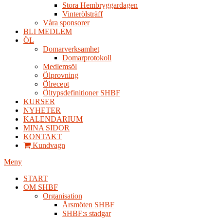
Stora Hembryggardagen
Vinterölsträff
Våra sponsorer
BLI MEDLEM
ÖL
Domarverksamhet
Domarprotokoll
Medlemsöl
Ölprovning
Ölrecept
Öltypsdefinitioner SHBF
KURSER
NYHETER
KALENDARIUM
MINA SIDOR
KONTAKT
Kundvagn
Meny
START
OM SHBF
Organisation
Årsmöten SHBF
SHBF:s stadgar