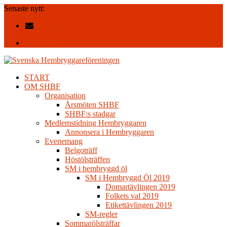
Senaste nytt:
Resultat domartävlingen SM-2026
info@shbf.se
Facebook
START
OM SHBF
Organisation
Årsmöten SHBF
SHBF:s stadgar
Medlemstidning Hembryggaren
Annonsera i Hembryggaren
Evenemang
Belgoträff
Höstölsträffen
SM i hembryggd öl
SM i Hembryggd Öl 2019
Domartävlingen 2019
Folkets val 2019
Etikettävlingen 2019
SM-regler
Sommarölsträffar