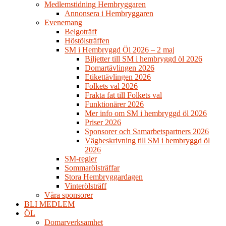
Medlemstidning Hembryggaren
Annonsera i Hembryggaren
Evenemang
Belgoträff
Höstölsträffen
SM i Hembryggd Öl 2026 – 2 maj
Biljetter till SM i hembryggd öl 2026
Domartävlingen 2026
Etikettävlingen 2026
Folkets val 2026
Frakta fat till Folkets val
Funktionärer 2026
Mer info om SM i hembryggd öl 2026
Priser 2026
Sponsorer och Samarbetspartners 2026
Vägbeskrivning till SM i hembryggd öl
2026
SM-regler
Sommarölsträffar
Stora Hembryggardagen
Vinterölsträff
Våra sponsorer
BLI MEDLEM
ÖL
Domarverksamhet