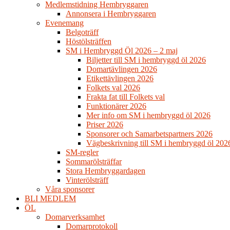
Medlemstidning Hembryggaren
Annonsera i Hembryggaren
Evenemang
Belgoträff
Höstölsträffen
SM i Hembryggd Öl 2026 – 2 maj
Biljetter till SM i hembryggd öl 2026
Domartävlingen 2026
Etikettävlingen 2026
Folkets val 2026
Frakta fat till Folkets val
Funktionärer 2026
Mer info om SM i hembryggd öl 2026
Priser 2026
Sponsorer och Samarbetspartners 2026
Vägbeskrivning till SM i hembryggd öl 202
SM-regler
Sommarölsträffar
Stora Hembryggardagen
Vinterölsträff
Våra sponsorer
BLI MEDLEM
ÖL
Domarverksamhet
Domarprotokoll