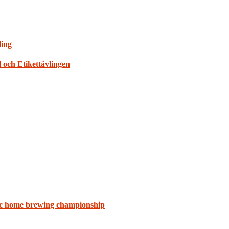
ling
 och Etikettävlingen
ic home brewing championship