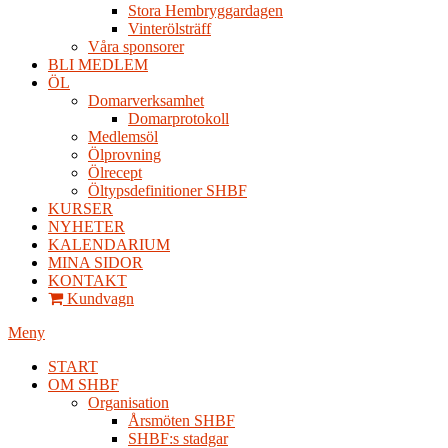
Stora Hembryggardagen
Vinterölsträff
Våra sponsorer
BLI MEDLEM
ÖL
Domarverksamhet
Domarprotokoll
Medlemsöl
Ölprovning
Ölrecept
Öltypsdefinitioner SHBF
KURSER
NYHETER
KALENDARIUM
MINA SIDOR
KONTAKT
Kundvagn
Meny
START
OM SHBF
Organisation
Årsmöten SHBF
SHBF:s stadgar