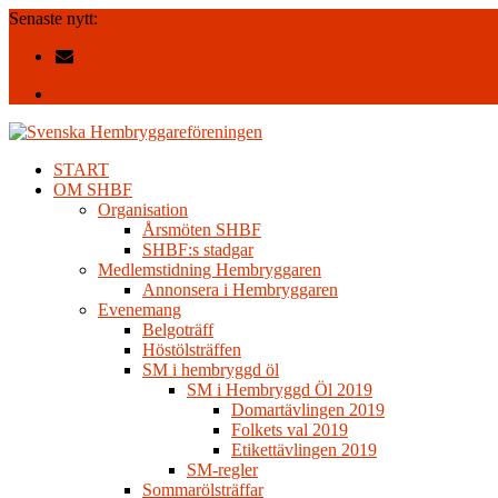
Senaste nytt:
Resultat domartävlingen SM-2026
info@shbf.se
Facebook
START
OM SHBF
Organisation
Årsmöten SHBF
SHBF:s stadgar
Medlemstidning Hembryggaren
Annonsera i Hembryggaren
Evenemang
Belgoträff
Höstölsträffen
SM i hembryggd öl
SM i Hembryggd Öl 2019
Domartävlingen 2019
Folkets val 2019
Etikettävlingen 2019
SM-regler
Sommarölsträffar