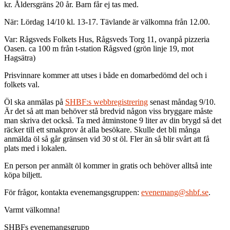
kr. Åldersgräns 20 år. Barn får ej tas med.
När: Lördag 14/10 kl. 13-17. Tävlande är välkomna från 12.00.
Var: Rågsveds Folkets Hus, Rågsveds Torg 11, ovanpå pizzeria
Oasen. ca 100 m från t-station Rågsved (grön linje 19, mot
Hagsätra)
Prisvinnare kommer att utses i både en domarbedömd del och i
folkets val.
Öl ska anmälas på
SHBF:s webbregistrering
senast måndag 9/10.
Är det så att man behöver stå bredvid någon viss bryggare måste
man skriva det också. Ta med åtminstone 9 liter av din brygd så det
räcker till ett smakprov åt alla besökare. Skulle det bli många
anmälda öl så går gränsen vid 30 st öl. Fler än så blir svårt att få
plats med i lokalen.
En person per anmält öl kommer in gratis och behöver alltså inte
köpa biljett.
För frågor, kontakta evenemangsgruppen:
evenemang@shbf.se
.
Varmt välkomna!
SHBFs evenemangsgrupp