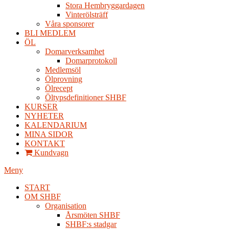
Stora Hembryggardagen
Vinterölsträff
Våra sponsorer
BLI MEDLEM
ÖL
Domarverksamhet
Domarprotokoll
Medlemsöl
Ölprovning
Ölrecept
Öltypsdefinitioner SHBF
KURSER
NYHETER
KALENDARIUM
MINA SIDOR
KONTAKT
Kundvagn
Meny
START
OM SHBF
Organisation
Årsmöten SHBF
SHBF:s stadgar