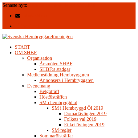
Senaste nytt:
Resultat domartävlingen SM-2026
info@shbf.se
Facebook
START
OM SHBF
Organisation
Årsmöten SHBF
SHBF:s stadgar
Medlemstidning Hembryggaren
Annonsera i Hembryggaren
Evenemang
Belgoträff
Höstölsträffen
SM i hembryggd öl
SM i Hembryggd Öl 2019
Domartävlingen 2019
Folkets val 2019
Etikettävlingen 2019
SM-regler
Sommarölsträffar