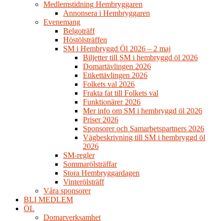
Medlemstidning Hembryggaren
Annonsera i Hembryggaren
Evenemang
Belgoträff
Höstölsträffen
SM i Hembryggd Öl 2026 – 2 maj
Biljetter till SM i hembryggd öl 2026
Domartävlingen 2026
Etikettävlingen 2026
Folkets val 2026
Frakta fat till Folkets val
Funktionärer 2026
Mer info om SM i hembryggd öl 2026
Priser 2026
Sponsorer och Samarbetspartners 2026
Vägbeskrivning till SM i hembryggd öl
2026
SM-regler
Sommarölsträffar
Stora Hembryggardagen
Vinterölsträff
Våra sponsorer
BLI MEDLEM
ÖL
Domarverksamhet