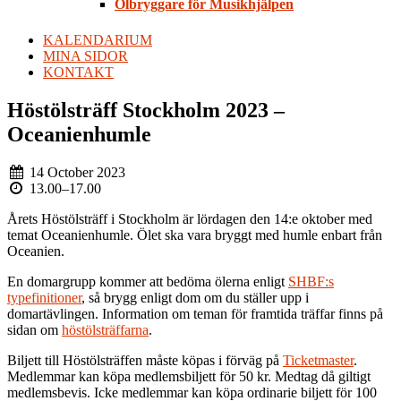
Ölbryggare för Musikhjälpen
KALENDARIUM
MINA SIDOR
KONTAKT
Höstölsträff Stockholm 2023 –
Oceanienhumle
14 October 2023
13.00
–
17.00
Årets Höstölsträff i Stockholm är lördagen den 14:e oktober med
temat Oceanienhumle. Ölet ska vara bryggt med humle enbart från
Oceanien.
En domargrupp kommer att bedöma ölerna enligt
SHBF:s
typefinitioner
, så brygg enligt dom om du ställer upp i
domartävlingen. Information om teman för framtida träffar finns på
sidan om
höstölsträffarna
.
Biljett till Höstölsträffen måste köpas i förväg på
Ticketmaster
.
Medlemmar kan köpa medlemsbiljett för 50 kr. Medtag då giltigt
medlemsbevis. Icke medlemmar kan köpa ordinarie biljett för 100