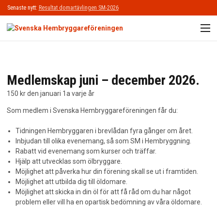
Senaste nytt:
Resultat domartävlingen SM-2026
M
START
OM SHBF
Medlemskap juni – december 2026.
150
kr
den januari 1a varje år
BLI MEDLEM
Som medlem i Svenska Hembryggareföreningen får du:
ÖL
Tidningen Hembryggaren i brevlådan fyra gånger om året.
KURSER
Inbjudan till olika evenemang, så som SM i Hembryggning.
Rabatt vid evenemang som kurser och träffar.
Hjälp att utvecklas som ölbryggare.
NYHETER
Möjlighet att påverka hur din förening skall se ut i framtiden.
Möjlighet att utbilda dig till öldomare.
KALENDARIUM
Möjlighet att skicka in din öl för att få råd om du har något
problem eller vill ha en opartisk bedömning av våra öldomare.
MINA SIDOR