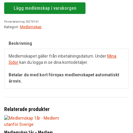
Medlemskap
Lägg medlemskap i varukorgen
KONTAKT
juni
-
Första betalning: 2027-01-01
december
Kategori:
Medlemskap
2026.
mängd
Beskrivning
Medlemskapet gäller från inbetalningsdatum. Under
Mina
Sidor
kan du logga in se dina kontodetaljer.
Betalar du med kort förnyas medlemskapet automatiskt
årsvis.
Relaterade produkter
Medlemskap 1år – Medlem