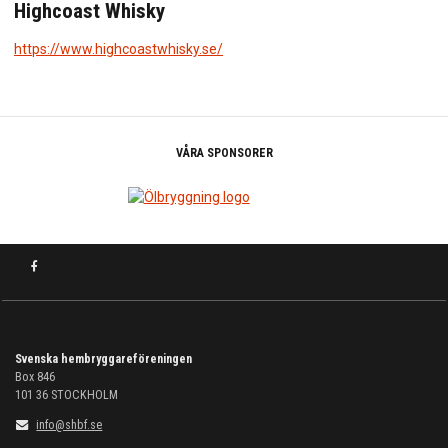
Highcoast Whisky
https://www.highcoastwhisky.se/
VÅRA SPONSORER
Svenska hembryggareföreningen
Box 846
101 36
STOCKHOLM
info@shbf.se