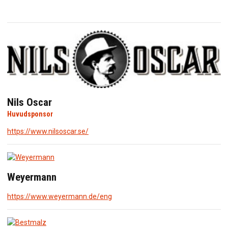
BLI MEDLEM
ÖL
KURSER
NYHETER
Nils Oscar
KALENDARIUM
Huvudsponsor
https://www.nilsoscar.se/
MINA SIDOR
KONTAKT
Weyermann
https://www.weyermann.de/eng