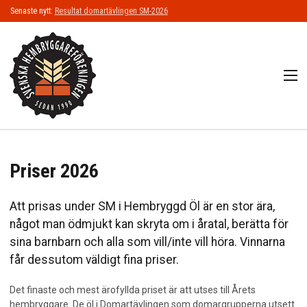
Senaste nytt:
Resultat domartävlingen SM-2026
M
START
Priser 2026
OM SHBF
Att prisas under SM i Hembryggd Öl är en stor ära,
Organisation
något man ödmjukt kan skryta om i åratal, berätta för
Medlemstidning Hembryggaren
sina barnbarn och alla som vill/inte vill höra. Vinnarna
får dessutom väldigt fina priser.
Evenemang
Det finaste och mest ärofyllda priset är att utses till Årets
Belgoträff
hembryggare. De öl i Domartävlingen som domargrupperna utsett