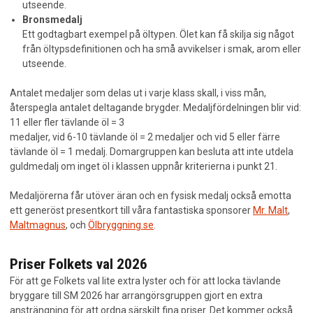
utseende.
SM-regler
Bronsmedalj
Ett godtagbart exempel på öltypen. Ölet kan få skilja sig något
Sommarölsträffar
från öltypsdefinitionen och ha små avvikelser i smak, arom eller
utseende.
Stora Hembryggardagen
Antalet medaljer som delas ut i varje klass skall, i viss mån,
Vinterölsträff
återspegla antalet deltagande brygder. Medaljfördelningen blir vid:
11 eller fler tävlande öl = 3
Våra sponsorer
medaljer, vid 6-10 tävlande öl = 2 medaljer och vid 5 eller färre
tävlande öl = 1 medalj. Domargruppen kan besluta att inte utdela
BLI MEDLEM
guldmedalj om inget öl i klassen uppnår kriterierna i punkt 21.
ÖL
Medaljörerna får utöver äran och en fysisk medalj också emotta
ett generöst presentkort till våra fantastiska sponsorer
Mr. Malt
,
KURSER
Maltmagnus
, och
Ölbryggning.se
.
NYHETER
Priser Folkets val 2026
För att ge Folkets val lite extra lyster och för att locka tävlande
KALENDARIUM
bryggare till SM 2026 har arrangörsgruppen gjort en extra
ansträngning för att ordna särskilt fina priser. Det kommer också