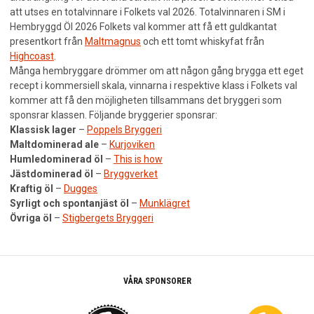
MINA SIDOR
att utses en totalvinnare i Folkets val 2026. Totalvinnaren i SM i
Hembryggd Öl 2026 Folkets val kommer att få ett guldkantat
KONTAKT
presentkort från
Maltmagnus
och ett tomt whiskyfat från
Highcoast
.
Många hembryggare drömmer om att någon gång brygga ett eget
recept i kommersiell skala, vinnarna i respektive klass i Folkets val
kommer att få den möjligheten tillsammans det bryggeri som
sponsrar klassen. Följande bryggerier sponsrar:
Klassisk lager
–
Poppels Bryggeri
Maltdominerad ale
–
Kurjoviken
Humledominerad öl
–
This is how
Jästdominerad öl
–
Bryggverket
Kraftig öl
–
Dugges
Syrligt och spontanjäst öl
–
Munklägret
Övriga öl
–
Stigbergets Bryggeri
VÅRA SPONSORER