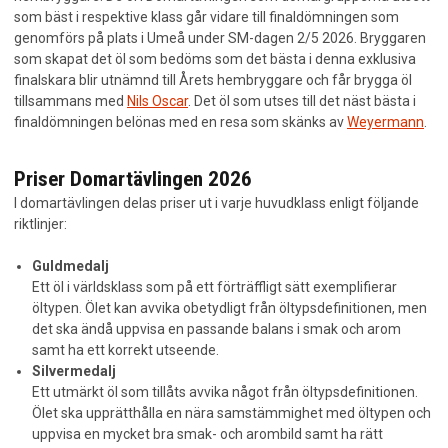
som bäst i respektive klass går vidare till finaldömningen som
Höstölsträffen
genomförs på plats i Umeå under SM-dagen 2/5 2026. Bryggaren
som skapat det öl som bedöms som det bästa i denna exklusiva
SM i Hembryggd Öl 2026 – 2 maj
finalskara blir utnämnd till Årets hembryggare och får brygga öl
tillsammans med
Nils Oscar
. Det öl som utses till det näst bästa i
Biljetter till SM i hembryggd öl 2026
finaldömningen belönas med en resa som skänks av
Weyermann
.
Domartävlingen 2026
Priser Domartävlingen 2026
Etikettävlingen 2026
I domartävlingen delas priser ut i varje huvudklass enligt följande
Folkets val 2026
riktlinjer:
Frakta fat till Folkets val
Guldmedalj
Ett öl i världsklass som på ett förträffligt sätt exemplifierar
Funktionärer 2026
öltypen. Ölet kan avvika obetydligt från öltypsdefinitionen, men
Mer info om SM i hembryggd öl 2026
det ska ändå uppvisa en passande balans i smak och arom
samt ha ett korrekt utseende.
Priser 2026
Silvermedalj
Ett utmärkt öl som tillåts avvika något från öltypsdefinitionen.
Sponsorer och Samarbetspartners 2026
Ölet ska upprätthålla en nära samstämmighet med öltypen och
Vägbeskrivning till SM i hembryggd öl 2026
uppvisa en mycket bra smak- och arombild samt ha rätt