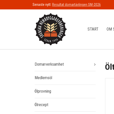
Senaste nytt:
Resultat domartävlingen SM-2026
START
OM 
Domarverksamhet
Öl
Medlemsöl
Ölprovning
Ölrecept