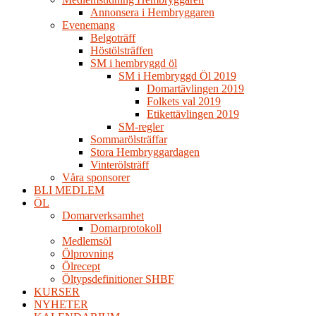
Annonsera i Hembryggaren
Evenemang
Belgoträff
Höstölsträffen
SM i hembryggd öl
SM i Hembryggd Öl 2019
Domartävlingen 2019
Folkets val 2019
Etikettävlingen 2019
SM-regler
Sommarölsträffar
Stora Hembryggardagen
Vinterölsträff
Våra sponsorer
BLI MEDLEM
ÖL
Domarverksamhet
Domarprotokoll
Medlemsöl
Ölprovning
Ölrecept
Öltypsdefinitioner SHBF
KURSER
NYHETER