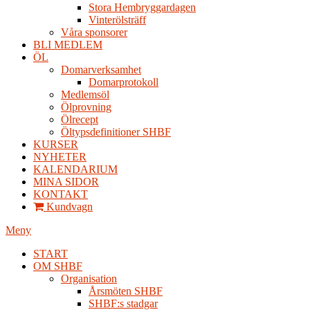
Stora Hembryggardagen
Vinterölsträff
Våra sponsorer
BLI MEDLEM
ÖL
Domarverksamhet
Domarprotokoll
Medlemsöl
Ölprovning
Ölrecept
Öltypsdefinitioner SHBF
KURSER
NYHETER
KALENDARIUM
MINA SIDOR
KONTAKT
Kundvagn
Meny
START
OM SHBF
Organisation
Årsmöten SHBF
SHBF:s stadgar