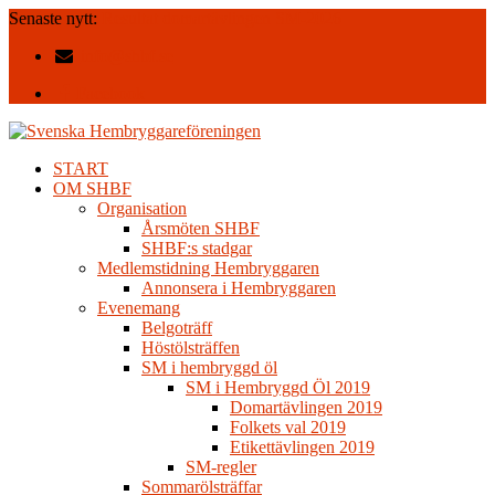
Senaste nytt:
Resultat domartävlingen SM-2026
info@shbf.se
Facebook
START
OM SHBF
Organisation
Årsmöten SHBF
SHBF:s stadgar
Medlemstidning Hembryggaren
Annonsera i Hembryggaren
Evenemang
Belgoträff
Höstölsträffen
SM i hembryggd öl
SM i Hembryggd Öl 2019
Domartävlingen 2019
Folkets val 2019
Etikettävlingen 2019
SM-regler
Sommarölsträffar