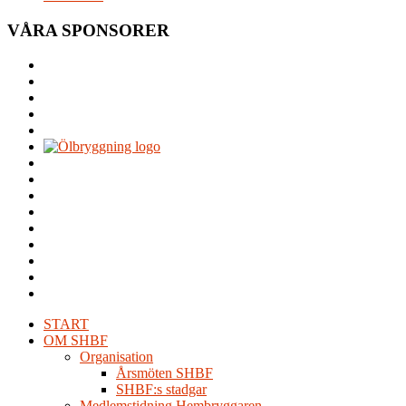
VÅRA SPONSORER
START
OM SHBF
Organisation
Årsmöten SHBF
SHBF:s stadgar
Medlemstidning Hembryggaren