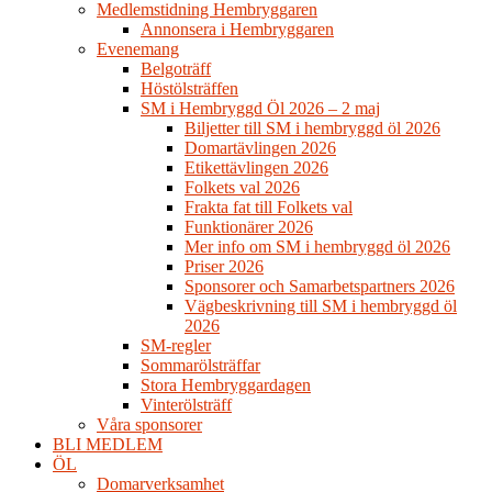
Medlemstidning Hembryggaren
Annonsera i Hembryggaren
Evenemang
Belgoträff
Höstölsträffen
SM i Hembryggd Öl 2026 – 2 maj
Biljetter till SM i hembryggd öl 2026
Domartävlingen 2026
Etikettävlingen 2026
Folkets val 2026
Frakta fat till Folkets val
Funktionärer 2026
Mer info om SM i hembryggd öl 2026
Priser 2026
Sponsorer och Samarbetspartners 2026
Vägbeskrivning till SM i hembryggd öl
2026
SM-regler
Sommarölsträffar
Stora Hembryggardagen
Vinterölsträff
Våra sponsorer
BLI MEDLEM
ÖL
Domarverksamhet